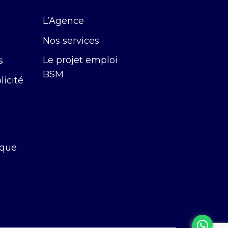
L’Agence
Nos services
Le projet emploi
s
BSM
icité
rque