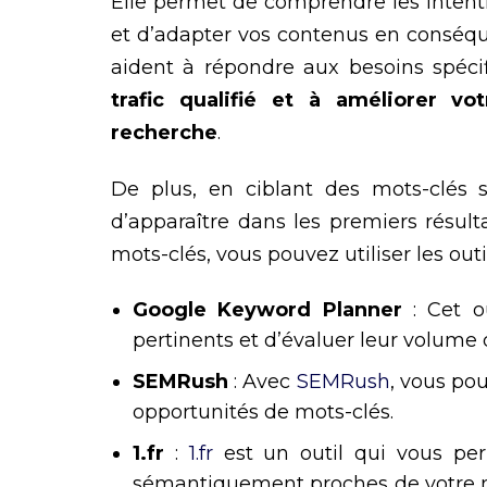
Elle permet de comprendre les intenti
et d’adapter vos contenus en conséque
aident à répondre aux besoins spéci
trafic qualifié et à améliorer v
recherche
.
De plus, en ciblant des mots-clés 
d’apparaître dans les premiers résult
mots-clés, vous pouvez utiliser les outi
Google Keyword Planner
: Cet ou
pertinents et d’évaluer leur volume
SEMRush
: Avec
SEMRush
, vous po
opportunités de mots-clés.
1.fr
:
1.fr
est un outil qui vous per
sémantiquement proches de votre mot