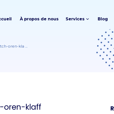
ccueil
À propos de nous
Services
Blog
ch-oren-kla ...
-oren-klaff
R