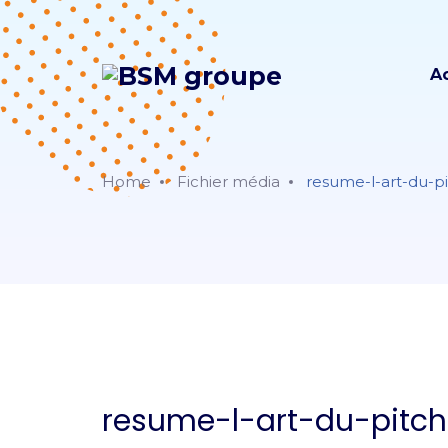
A
Home
Fichier média
resume-l-art-du-pit
resume-l-art-du-pitch